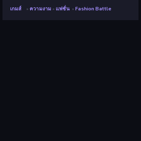
เกมส์
ความงาม
แฟชั่น
Fashion Battle
»
»
»
Fashion Battle
นักพัฒนา
Famobi
คะแนน
8.2
(
อ้างอิงจากข้อมูล 6 เดือนที่ผ่านมา
)
ปล่อยแล้ว
มกราคม 2568
อัพเดทล่าสุด
พฤษภาคม 2569
เอ็นจิ้นเกม
HTML5
แพลตฟอร์ม
เบราว์เซอร์ (เดสก์ท็อป มือถือ แท็บเล็ต),
แอป CrazyGames (iOS, Android)
ปฐมนิเทศ
แนวนอน / แนวตั้ง
ความงาม
106
แต่งตัว
92