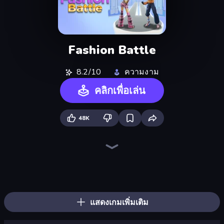
Fashion Battle
8.2/10
ความงาม
คลิกเพื่อเล่น
48K
Idol Livestream: Fashion Game
Tailor Stylist: Fashion Diary
High School Popular Girls
Fashion Famous
Fashion Dress Up Challenge
Anime Couple: Avatar Maker
KiKi World
Smileys: Family Tree emoji
Holographic Trends
K-Pop Halloween Dress Up
Anime Boy
Anime Girls Dress Up Games
Prison Life
Fantasy Avatar Anime Dress Up
Anime Couple Dress Up
Anime Princess Dress Up
Pregnant Mother Simulator
Furry Dress Up: Anime Creator
แสดงเกมเพิ่มเติม