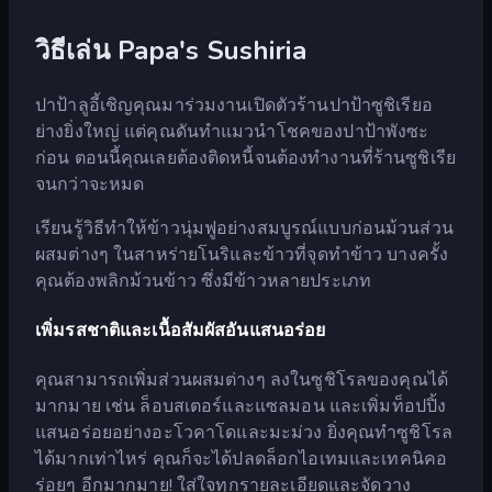
วิธีเล่น Papa's Sushiria
ปาป้าลูอี้เชิญคุณมาร่วมงานเปิดตัวร้านปาป้าซูชิเรียอ
ย่างยิ่งใหญ่ แต่คุณดันทำแมวนำโชคของปาป้าพังซะ
ก่อน ตอนนี้คุณเลยต้องติดหนี้จนต้องทำงานที่ร้านซูชิเรีย
จนกว่าจะหมด
เรียนรู้วิธีทำให้ข้าวนุ่มฟูอย่างสมบูรณ์แบบก่อนม้วนส่วน
ผสมต่างๆ ในสาหร่ายโนริและข้าวที่จุดทำข้าว บางครั้ง
คุณต้องพลิกม้วนข้าว ซึ่งมีข้าวหลายประเภท
เพิ่มรสชาติและเนื้อสัมผัสอันแสนอร่อย
คุณสามารถเพิ่มส่วนผสมต่างๆ ลงในซูชิโรลของคุณได้
มากมาย เช่น ล็อบสเตอร์และแซลมอน และเพิ่มท็อปปิ้ง
แสนอร่อยอย่างอะโวคาโดและมะม่วง ยิ่งคุณทำซูชิโรล
ได้มากเท่าไหร่ คุณก็จะได้ปลดล็อกไอเทมและเทคนิคอ
ร่อยๆ อีกมากมาย! ใส่ใจทุกรายละเอียดและจัดวาง