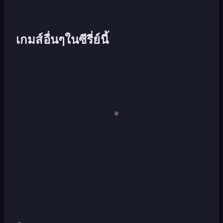
เกมส์อื่นๆในซีรี่ย์นี้
Papa's
Papa
เด
สก์ท็อป
Freezeria
Louie:
เท่านั้น
When
Pizzas
Attack
Papa's
Papa's
Taco
Wingeria
Mia