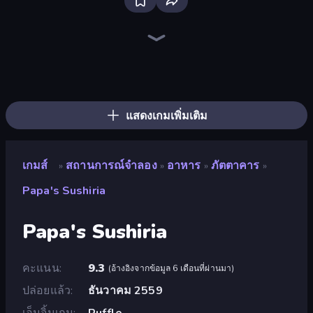
Bus Simulator: EVO
Driving School Simulator
Hypermarket 3D
Prison Life
Bad Cat Prankster
Shop Master 3D
Supermarket Simulator: Store Manager
Supermarket Simulator: Dream Store
Candy Packing Store
Papa's Pastaria
Donut Place
Papa's Wingeria
Papa's Freezeria
Supermarket Simulator: Desert
Burger Life
Fashion Factory
Life Simulator: Road to Riches
High School Teacher Simulator
แสดงเกมเพิ่มเติม
เกมส์
สถานการณ์จำลอง
อาหาร
ภัตตาคาร
»
»
»
»
Papa's Sushiria
Papa's Sushiria
คะแนน
9.3
(
อ้างอิงจากข้อมูล 6 เดือนที่ผ่านมา
)
ปล่อยแล้ว
ธันวาคม 2559
เอ็นจิ้นเกม
Ruffle