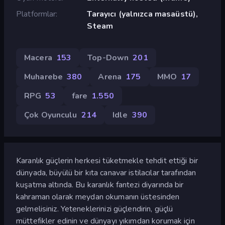
Platformlar
Tarayıcı (yalnızca masaüstü),
Steam
Macera
153
Top-Down
201
Muharebe
380
Arena
175
MMO
17
RPG
53
fare
1.550
Çok Oyunculu
214
Idle
390
Karanlık güçlerin herkesi tüketmekle tehdit ettiği bir
dünyada, büyülü bir kıta canavar istilacılar tarafından
kuşatma altında. Bu karanlık fantezi diyarında bir
kahraman olarak meydan okumanın üstesinden
gelmelisiniz. Yeteneklerinizi güçlendirin, güçlü
müttefikler edinin ve dünyayı yıkımdan korumak için