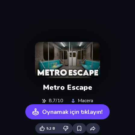
Metro Escape
8,7/10
Macera
Oynamak için tıklayın!
5,2 B