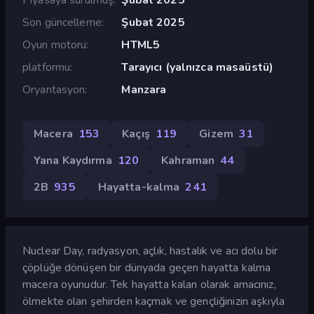
Son güncelleme
Şubat 2025
Oyun motoru
HTML5
platformu
Tarayıcı (yalnızca masaüstü)
Oryantasyon
Manzara
Macera
153
Kaçış
119
Gizem
31
Yana Kaydırma
120
Kahraman
44
2B
935
Hayatta-kalma
241
Nuclear Day, radyasyon, açlık, hastalık ve acı dolu bir
çöplüğe dönüşen bir dünyada geçen hayatta kalma
macera oyunudur. Tek hayatta kalan olarak amacınız,
ölmekte olan şehirden kaçmak ve gençliğinizin aşkıyla