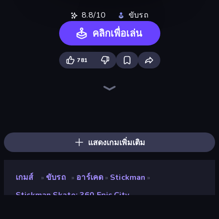
8.8/10
ขับรถ
คลิกเพื่อเล่น
781
Veck.io
ClashBall.io
Knockout!
Grocery Kart
Cars Arena
Rooftop Run
Jetpack Jump
Build And Run
Jumper Hook
Crazy Flips 3D
Line Driver
Hoop World 3D
Rocket Well
Tiny Cars
RocketGoal.io
Deez Balls
Kick the Buddy
Who Dies Last?
แสดงเกมเพิ่มเติม
เกมส์
ขับรถ
อาร์เคด
Stickman
»
»
»
»
Stickman Skate: 360 Epic City