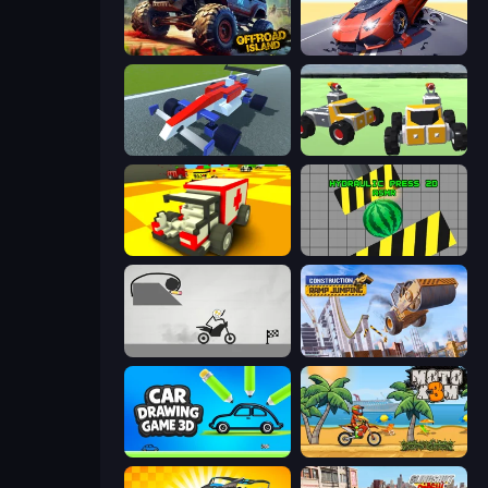
Offroad Island
Hyper Cars Ramp Crash
Genius Car 2
Block Tech: Epic Sandbox
Blocky Demolition Derby
Hydraulic Press 2D ASMR
Draw Bridge Puzzle
Construction Ramp Jumping
Car Drawing Game 3D
Moto X3M