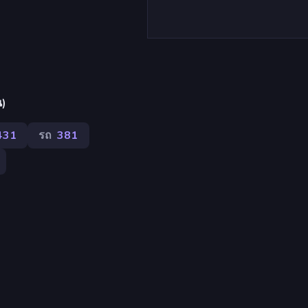
น)
431
รถ
381