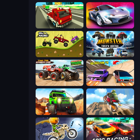
Blocky Traffic Racing
Grand Cyber City
Hill Racing
Monster Truck Arena
Monster Truck Demolition Derby
Turbo Cars: Pipe Stunts
Offroad Life 3D
Cartoon Moto Stunt