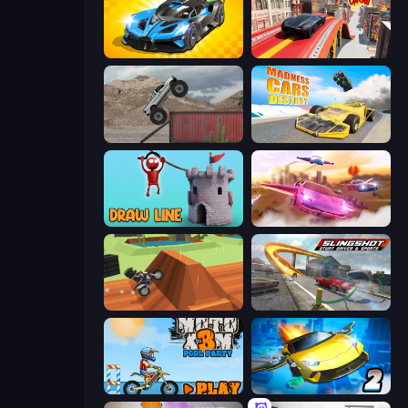
GT Cars Mega Ramps
Slingshot Crash
Hard Wheels
Madness Cars Destroy
Draw Line
Ultimate Flying Car
Blocky Trials
Slingshot Stunt Driver & Sport
Moto X3M 5: Pool Party
Ultimate Flying Car 2