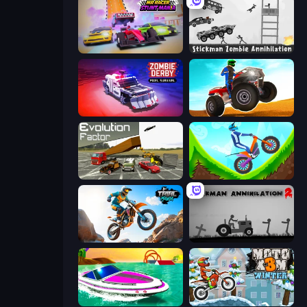
MR RACER Stunt Mania
Stickman Zombie Annihilation
Zombie Derby: Pixel Survival
ATV Ultimate Offroad
Evolution Factor
Hill Climb on Moto Bike
Trial Mania
Stickman Annihilation 2
Jet Boat Racing
Moto X3M 4 Winter