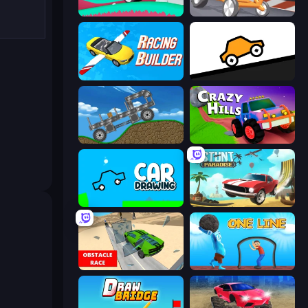
Merge & Construct
Draw Crash Race
Racing Builder
Bouncy Motors
Move It!
Crazy Hills
Car Drawing Game
Stunt Paradise
Obstacle Race: Destroying Simulator!
One Line