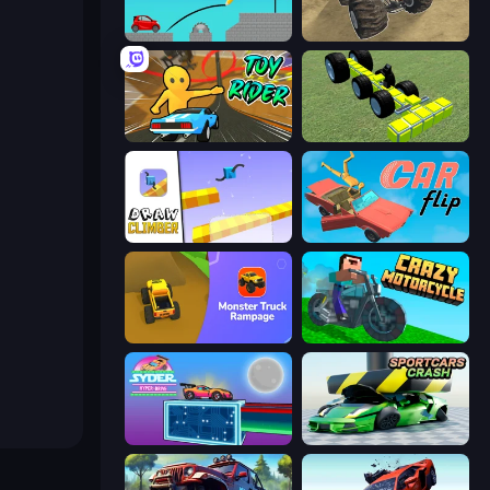
Draw Bridge
Monster Cars: Ultimate Simulator
Toy Rider
Genius Mechanic
Draw Climber
Car Flip!
Monster Truck Rampage
Crazy Motorcycle
Syder Hyper Drive
Sportcars Crash