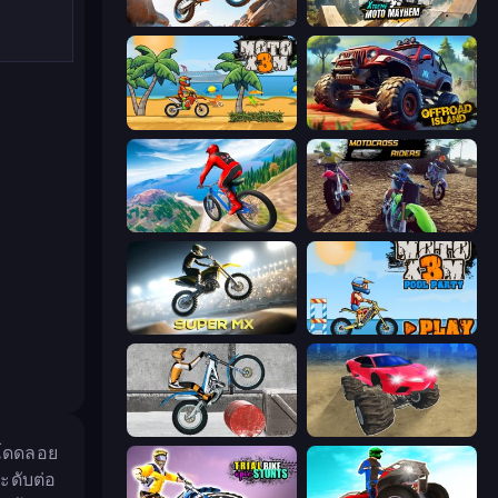
Trial Mania
Xtreme Moto Mayhem
Moto X3M
Offroad Island
Riders Downhill Racing
MotoCross Riders
Super MX - Last Season
Moto X3M 5: Pool Party
Trials Ice Ride
Monster Cars: Ultimate Simulator
ะโดดลอย
ะดับต่อ