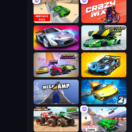
Obstacle Race: Destroying Simulator!
Crazy MX
Grand Cyber City
Sportcars Crash
MR RACER Stunt Mania
GT Cars Mega Ramps
Mega Ramp Car Stunt
Ultimate Flying Car 2
Monster Truck Demolition Derby
Impossible Mega Ramp Car Stunt