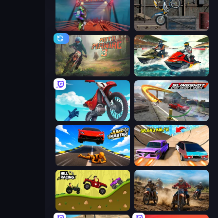
Moto Maniac 2
Trials Ride
Moto Maniac 3
Jetski Race
Airborne Motocross
Slingshot Stunt Driver & Sport
Jump Master: Car Racing
Turbo Cars: Pipe Stunts
Hill Racing
Motocross Dirt Bike Race Games