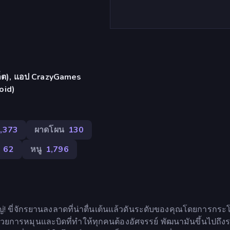
บเล็ต), แอป CrazyGames
oid)
,373
ผาดโผน
130
62
หนู
1,796
หญ่! ขี่จักรยานลงลาดที่น่าตื่นเต้นแล้วดันระดับของคุณโดยการกร
ยการหมุนและบิดที่ทำให้ทุกคนต้องอัศจรรย์ พัฒนามันขึ้นไปถึงร