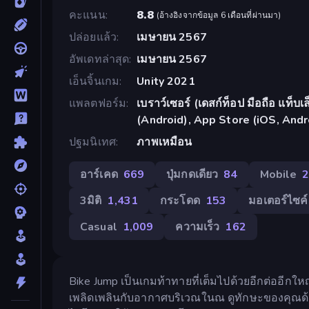
คะแนน
8.8
(
อ้างอิงจากข้อมูล 6 เดือนที่ผ่านมา
)
ปล่อยแล้ว
เมษายน 2567
อัพเดทล่าสุด
เมษายน 2567
เอ็นจิ้นเกม
Unity 2021
แพลตฟอร์ม
เบราว์เซอร์ (เดสก์ท็อป มือถือ แท็
(Android), App Store (iOS, Andr
ปฐมนิเทศ
ภาพเหมือน
อาร์เคด
669
ปุ่มกดเดียว
84
Mobile
2
3มิติ
1,431
กระโดด
153
มอเตอร์ไซค์
Casual
1,009
ความเร็ว
162
Bike Jump เป็นเกมท้าทายที่เต็มไปด้วยอีกต่ออีกใ
เพลิดเพลินกับอากาศบริเวณในณ ดูทักษะของคุณด้ว