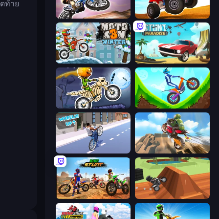
ุดท้าย
Trial Bike Epic Stunts
ATV Ultimate Offroad
Moto X3M 4 Winter
Stunt Paradise
Moto X3M 6: Spooky Land
Hill Climb on Moto Bike
Wheelie Up
Cartoon Moto Stunt
Bike Stunts Race Bike Games 3D
Blocky Trials