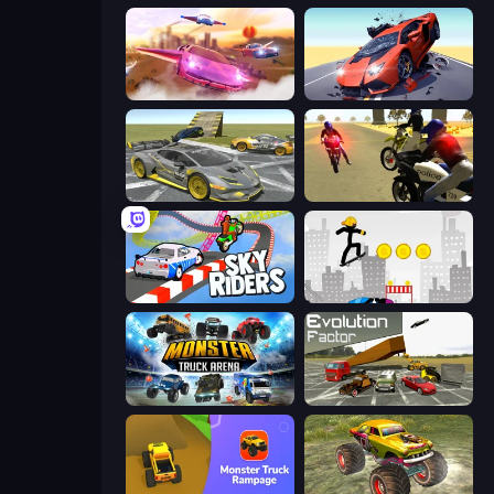
Ultimate Flying Car
Hyper Cars Ramp Crash
Wrong Way
3D Moto Simulator 2
Sky Riders
Stickman Skate: 360 Epic City
Monster Truck Arena
Evolution Factor