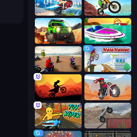
Ramp Bike Jumping
Dirt Bike Mad Skills
Offroad Life 3D
Jet Boat Racing
Super MX - The Champion
Moto Maniac
Sunset Bike Racing
Stickman Moto Race Extreme
Toy Rider
Hard Wheels