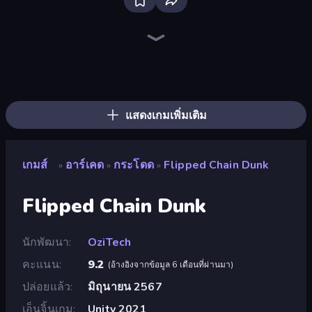
Bloxd.io
Ragdoll Archers
EvoWars.io
Veck.io
Piece of Cake: Merge and Bake
Racing Limits
Traffic Rider
Mahjongg Solitaire
Screw Out: Bolts and Nuts
Words of Wonders
Piles of Mahjong
Designville: Merge & Design
Miniblox
Stickman Clash
Space Waves
SkillWarz
Fortzone Battle Royale
Arrow Escape
แสดงเกมเพิ่มเติม
เกมส์
อาร์เคด
กระโดด
Flipped Chain Dunk
»
»
»
Flipped Chain Dunk
นักพัฒนา
OziTech
คะแนน
9.2
(
อ้างอิงจากข้อมูล 6 เดือนที่ผ่านมา
)
ปล่อยแล้ว
มิถุนายน 2567
เอ็นจิ้นเกม
Unity 2021