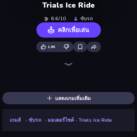
Trials Ice Ride
8.6/10
ขับรถ
คลิกเพื่อเล่น
1.9K
Xtreme Moto Mayhem
Moto X3M
Trial Mania
Moto X3M 5: Pool Party
Sky Riders
Hard Wheels
Cycle Extreme
Bike Jump
Moto X3M 4 Winter
Hill Climb on Moto Bike
Wheelie Up
Moto Maniac 3
Traffic Rider
Airborne Motocross
Moto X3M 6: Spooky Land
Deadly Rally
Trials Ride
Hill Racing
แสดงเกมเพิ่มเติม
เกมส์
ขับรถ
มอเตอร์ไซค์
Trials Ice Ride
»
»
»