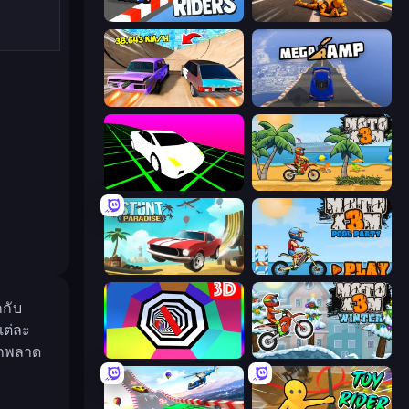
Sky Riders
Jump Master: Car Racing
Turbo Cars: Pipe Stunts
Mega Ramp Car Stunt
Slope Car
Moto X3M
Stunt Paradise
Moto X3M 5: Pool Party
กกับ
แต่ละ
ากพลาด
Color Tunnel
Moto X3M 4 Winter