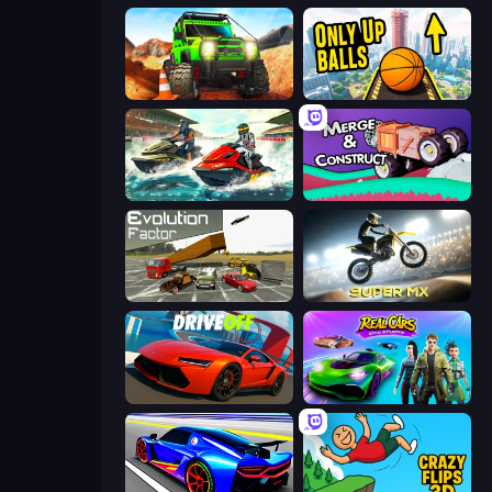
Offroad Life 3D
Only Up Balls
Jetski Race
Merge & Construct
Evolution Factor
Super MX - Last Season
DriveOff
Real Cars Epic Stunts