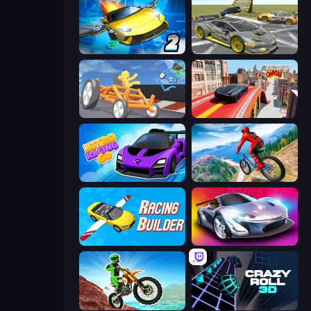
Ultimate Flying Car 2
Wrong Way
Draw Crash Race
Slingshot Crash
Nitro Racing Go
Riders Downhill Racing
Racing Builder
Grand Cyber City
Dirt Bike Mad Skills
Crazy Roll 3D