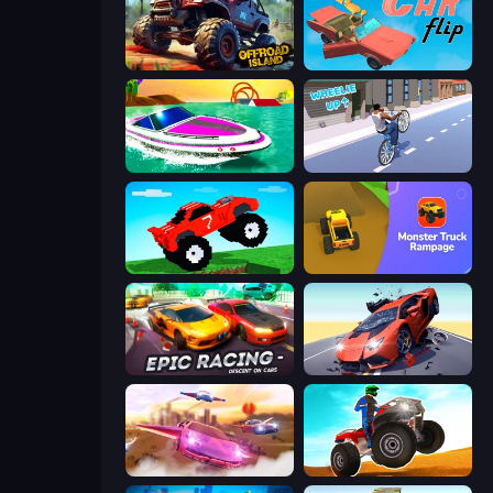
Offroad Island
Car Flip!
Jet Boat Racing
Wheelie Up
Funny Mad Racing
Monster Truck Rampage
Epic Racing - Descent on Cars
Hyper Cars Ramp Crash
Ultimate Flying Car
ATV Ultimate Offroad