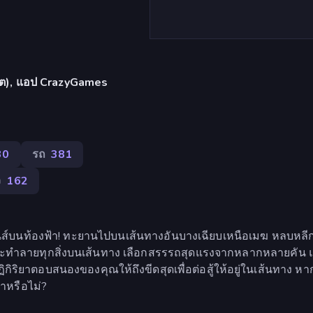
เล็ต), แอป CrazyGames
30
รถ
381
ว
162
นส์บนท้องฟ้า! ทะยานไปบนเส้นทางอันบางเฉียบเหนือเมฆ หลบหลี
้อมจะทำลายทุกสิ่งบนเส้นทาง เลือกสรรรถสุดแรงจากหลากหลายคัน 
ิยาตอบสนองของคุณให้ถึงขีดสุดเพื่อต่อสู้ให้อยู่ในเส้นทาง ห
้าหรือไม่?