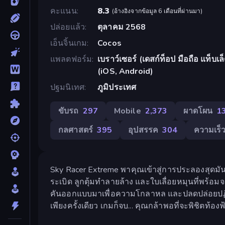
คะแนน
8.3
(
อ้างอิงจากข้อมูล 6 เดือนที่ผ่านมา
)
ปล่อยแล้ว
ตุลาคม 2568
เอ็นจิ้นเกม
Cocos
แพลตฟอร์ม
เบราว์เซอร์ (เดสก์ท็อป มือถือ แท็บ
(iOS, Android)
ปฐมนิเทศ
ภูมิประเทศ
ขับรถ
297
Mobile
2,373
ผาดโผน
1
กลศาสตร์
395
อุปสรรค
304
ความเร็
Sky Racer Extreme พาคุณเข้าสู่การประลองสุดมั
ระเบิด ลูกตุ้มทำลายล้าง และใบเลื่อยหมุนที่พร
คันออกแบบมาเพื่อความโกลาหล และปลดปล่อยปฏิกิร
เพียงครั้งเดียว เกมก็จบ... คุณกล้าพอที่จะพิชิตท้องฟ