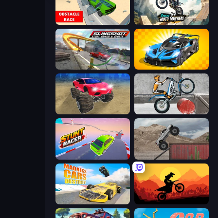
Obstacle Race: Destroying Simulator!
Xtreme Moto Mayhem
Slingshot Stunt Driver & Sport
GT Cars Mega Ramps
Monster Cars: Ultimate Simulator
Trials Ice Ride
Stunt Racer
Hard Wheels
Madness Cars Destroy
Sunset Bike Racing