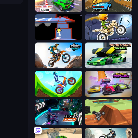
Impossible Mega Ramp Car Stunt
Toy Rider
Ice Dodo
Moto X3M 6: Spooky Land
Trial Mania
Sportcars Crash
Hill Climb on Moto Bike
MR RACER Stunt Mania
Bike Jump
Blocky Trials