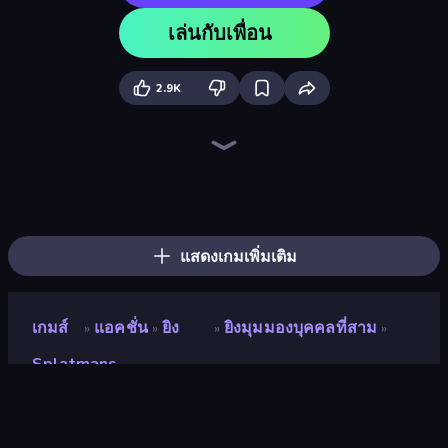
เล่นกับเพื่อน
2.9K
Obby: +1 Jump per Click
Throw a Lucky Block
Brainrot Arena Online
Portal Escape
Speed per Click: Obby
Stickman Kombat 2D
Ninja Hands 2
Mr. Dude: Online Multiverse Challenge
Professor Strange
Stickman Weapon Master
Stickman Clash
Mecha Allstars Battle Royale
Fortzone Battle Royale
Stickman Rebirth
Robot Police Iron Panther
Ghost Walker
Ultimate Evolution
Boom Slingers ReBoom
แสดงเกมเพิ่มเติม
เกมส์
แอคชั่น
ยิง
ยิงมุมมองบุคคลที่สาม
»
»
»
»
Splatmans
Splatmans