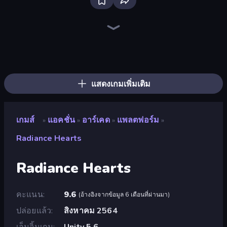
Bloxd.io
Ragdoll Archers
EvoWars.io
Veck.io
Piece of Cake: Merge and Bake
Racing Limits
Traffic Rider
Mahjongg Solitaire
Screw Out: Bolts and Nuts
Words of Wonders
Piles of Mahjong
Stickman Clash
Miniblox
Designville: Merge & Design
Space Waves
SkillWarz
Fortzone Battle Royale
Arrow Escape
แสดงเกมเพิ่มเติม
เกมส์
แอคชั่น
อาร์เคด
แพลตฟอร์ม
»
»
»
»
Radiance Hearts
Radiance Hearts
คะแนน
9.6
(
อ้างอิงจากข้อมูล 6 เดือนที่ผ่านมา
)
ปล่อยแล้ว
สิงหาคม 2564
เอ็นจิ้นเกม
Unity 5.6