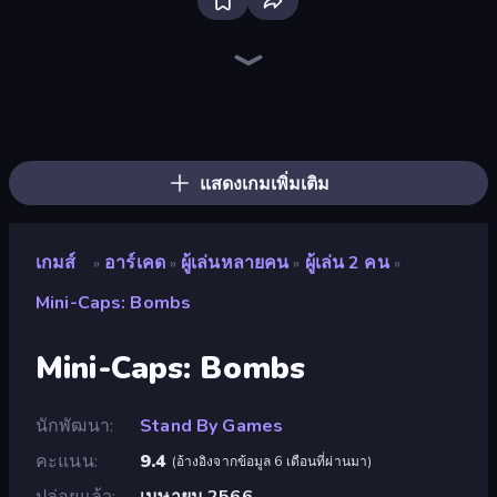
Ragdoll Archers
Jelly Dye
Crazy Motorcycle
Robby: Many Games
Soccer Dash
Animal DNA Run
Obby: +1 Jump per Click
Robby: Cross the Road for Brainrot
Free Kicks World Cup 2026
Twerk Race 3D
Dalgona Candy Honeycomb Cookie
Slice Master
Baseball For Brainrot
Rooftop Run
Stack Fall
Obby: Break Rocks For Brainrots
Obby: +1 Click Wall Breaker
Helix Jump
แสดงเกมเพิ่มเติม
เกมส์
อาร์เคด
ผู้เล่นหลายคน
ผู้เล่น 2 คน
»
»
»
»
Mini-Caps: Bombs
Mini-Caps: Bombs
นักพัฒนา
Stand By Games
คะแนน
9.4
(
อ้างอิงจากข้อมูล 6 เดือนที่ผ่านมา
)
ปล่อยแล้ว
เมษายน 2566