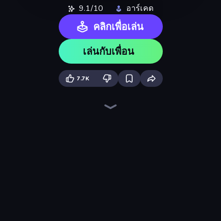
9.1/10
อาร์เคด
คลิกเพื่อเล่น
เล่นกับเพื่อน
7.7K