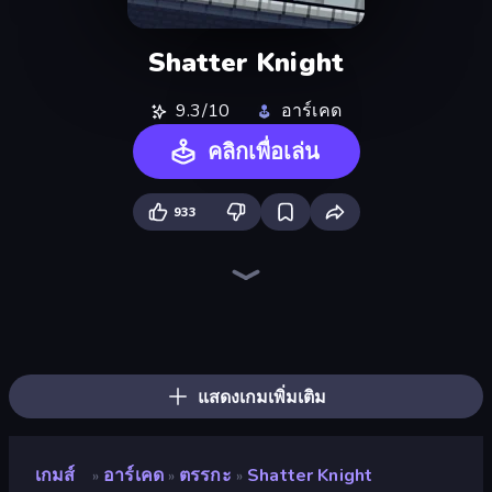
Shatter Knight
9.3/10
อาร์เคด
คลิกเพื่อเล่น
933
Boom!
Sqube Darkness
Fluid Enigma
Lost Dungeon
Bouncemasters
Line Driver
Dead Again
Jumper Hook
Ragdoll Archers
Liquid Swarm
Element Playground
Sandbox: Particle World
Who Dies Last?
The MachinEGG
Gun Blast
Kick the Buddy
Ragdoll Factory Idle
Blast Miner
แสดงเกมเพิ่มเติม
เกมส์
อาร์เคด
ตรรกะ
Shatter Knight
»
»
»