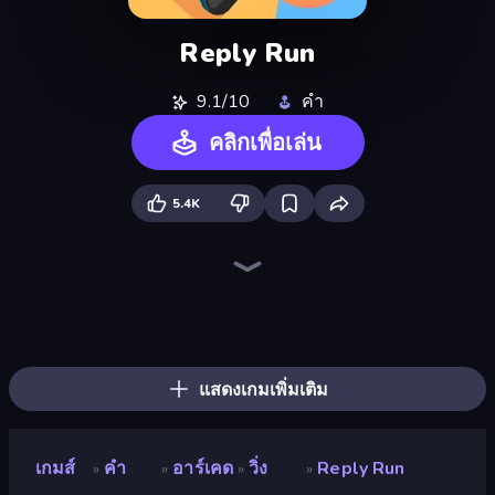
Reply Run
9.1/10
คำ
คลิกเพื่อเล่น
5.4K
Words of Wonders
Hangman Legends
Typing Rush
Hangman
Lexicon Quest
Memory Grid Words
Word Play
Alphablitz
Simple Words
Unscrambled
Word Bridge
Word String Puzzle
Card Solitaire: Word Game
Ahagram
Categories
Word Sauce
WODR
Word Fishing
แสดงเกมเพิ่มเติม
เกมส์
คำ
อาร์เคด
วิ่ง
Reply Run
»
»
»
»