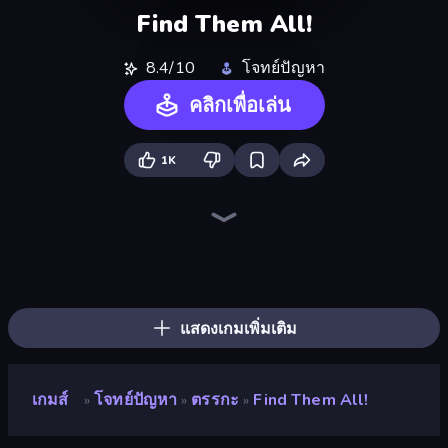
Find Them All!
8.4/10
โจทย์ปัญหา
คลิกเพื่อเล่น
1K
Guess Their Answer
Paint the Flag
Logo Quiz: Game World Trivia
Emoji Guess Master!
Brain Teaser
Hangman
WorldGuessr Free GeoGuessr
The Idiot Test
Stupidity Test
MemeBattle: What's That Meme?
Trivia Crack
The Impossible Quiz
Guess Who Online
Millionaire Quiz
The Dumb Test
Geography Quiz: Flags and Capitals
Quizmania: Trivia Game
QuizzLand Trivia
แสดงเกมเพิ่มเติม
เกมส์
โจทย์ปัญหา
ตรรกะ
Find Them All!
»
»
»