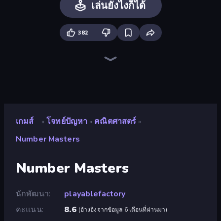
เล่นยังไงก็ได้
382
Guess Their Answer
Paint the Flag
Logo Quiz: Game World Trivia
WorldGuessr Free GeoGuessr
Millionaire Quiz
Geography Quiz: Flags and Capitals
Quizmania: Trivia Game
Trivia Crack
MemeBattle: What's That Meme?
QuizzLand Trivia
Find Them All!
The Impossible Quiz
Trivia
OpenGuessr - Geo Guessing
Daily Timeline
SongPop GO
European Football Quiz
เกมส์
โจทย์ปัญหา
คณิตศาสตร์
»
»
»
Number Masters
Number Masters
นักพัฒนา
playablefactory
คะแนน
8.6
(
อ้างอิงจากข้อมูล 6 เดือนที่ผ่านมา
)