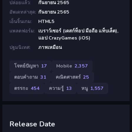
ปล่อยแล้ว
กันยายน 2565
อัพเดทล่าสุด
กันยายน 2565
เอ็นจิ้นเกม
HTML5
แพลตฟอร์ม
เบราว์เซอร์ (เดสก์ท็อป มือถือ แท็บเล็ต),
แอป CrazyGames (iOS)
ปฐมนิเทศ
ภาพเหมือน
โจทย์ปัญหา
17
Mobile
2,357
ตอบคำถาม
31
คณิตศาสตร์
25
ตรรกะ
454
ความรู้
13
หนู
1,557
Release Date