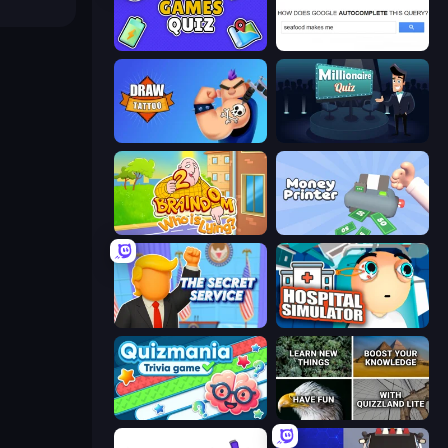
Mini Games Quiz
Google Feud
Draw Tattoo
Millionaire Quiz
Braindom 2: Who is Lying?
Money Printer
The Secret Service
Hospital Simulator
Quizmania: Trivia Game
QuizzLand Trivia