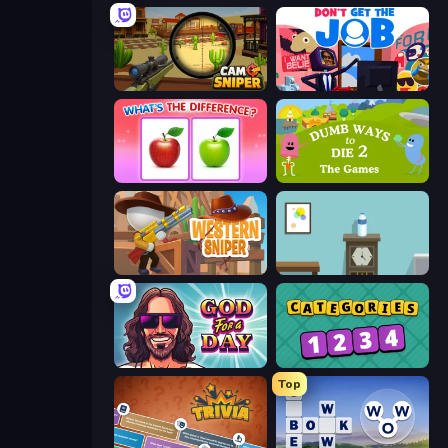
Camo Sniper
Don't Get the Job
What's The Difference?
Dumb Ways to Die 2
Western Sniper
Flip Bottle
God For a Day: Prequel
Categories
Top