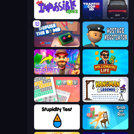
The Impossible Quiz
Traffic Cop 3D
Defuse the Bomb 3D
Hostage Negotiator
Night Club Security
Millionaire Life
Wordler
Hangman Legends
Stupidity Test
Grab and Run