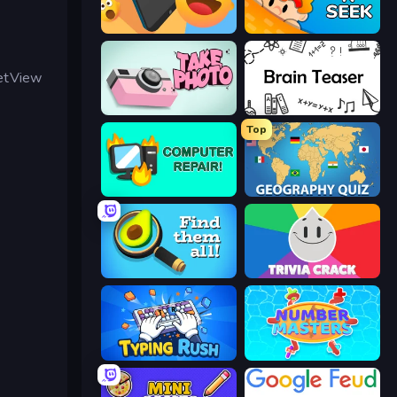
Reply Run
Hide N Seek
eetView
Take Photo
Brain Teaser
Top
Computer Repair
Geography Quiz: Flags and Capitals
Find Them All!
Trivia Crack
Typing Rush
Number Masters