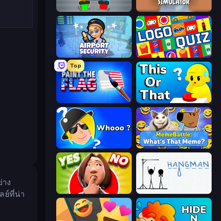
Guess Their Answer
Teacher Simulator
Airport Security
Logo Quiz: Game World Trivia
Top
Paint the Flag
ToT or Trivia
Whooo?
MemeBattle: What's That Meme?
่าง
Yes or No Challenge
Hangman
์ที่น่า
ง