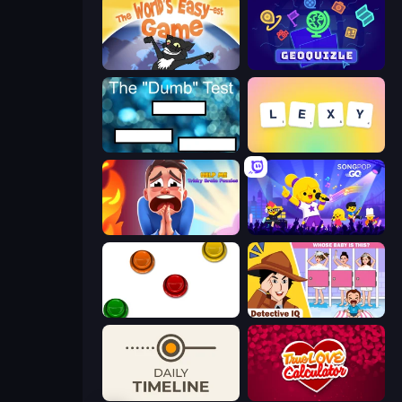
The World's Easyest Game
GeoQuizle
The Dumb Test
Lexy
Help Me: Tricky Brain Puzzles
SongPop GO
The Idiot Test
Detective IQ: Brain Games
Daily Timeline
Love Calculator