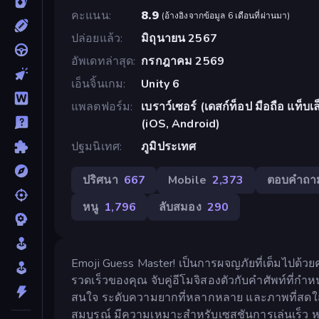
คะแนน
8.9
(
อ้างอิงจากข้อมูล 6 เดือนที่ผ่านมา
)
ปล่อยแล้ว
มิถุนายน 2567
อัพเดทล่าสุด
กรกฎาคม 2569
เอ็นจิ้นเกม
Unity 6
แพลตฟอร์ม
เบราว์เซอร์ (เดสก์ท็อป มือถือ แท็
(iOS, Android)
ปฐมนิเทศ
ภูมิประเทศ
ปริศนา
667
Mobile
2,373
ตอบคำถา
หนู
1,796
ลับสมอง
290
Emoji Guess Master! เป็นการผจญภัยที่เต็มไปด้
รวดเร็วของคุณ จับคู่อีโมจิสองตัวกับคำศัพท์ที่
สนใจ ระดับความยากที่หลากหลาย และภาพที่สดใส
สมบูรณ์ มีความเหมาะสำหรับเซสชันการเล่นเร็ว ห