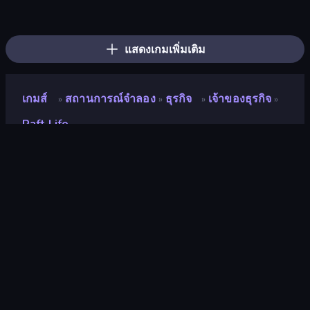
Gym Boss
Prison Life
Beaver Builder
Trash Master
Bus Simulator: EVO
Grow A Garden | Growden.io
Driving School Simulator
Bad Cat Prankster
Life Simulator: Road to Riches
Empire City
Idle Billionaire Tycoon
Hypermarket 3D
Donut Place
Hedgies
Army Base Of America
Candy Packing Store
My Perfect Farm
Project Restoration
แสดงเกมเพิ่มเติม
เกมส์
สถานการณ์จำลอง
ธุรกิจ
เจ้าของธุรกิจ
»
»
»
»
Raft Life
Raft Life
นักพัฒนา
Boombit
คะแนน
9.4
(
อ้างอิงจากข้อมูล 6 เดือนที่ผ่านมา
)
ปล่อยแล้ว
กันยายน 2566
อัพเดทล่าสุด
กรกฎาคม 2567
เอ็นจิ้นเกม
Unity 2021