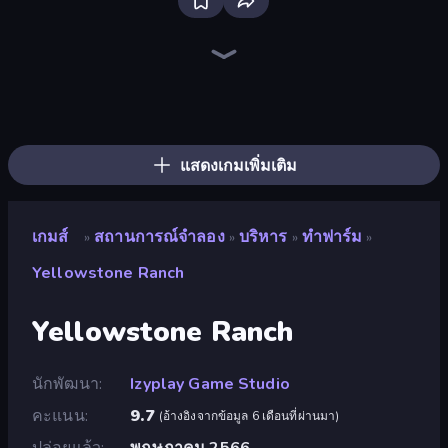
Bus Simulator: EVO
High School Popular Girls
Driving School Simulator
Hedgies
Bad Cat Prankster
Hotel Rush: Merge Story
Empire City
Truck Simulator: European Roads
Grow A Garden | Growden.io
Life Simulator: Road to Riches
Pregnant Mother Simulator
Sandbox City
Steam City
Project Restoration
Prison Life
Mother Life Simulator: Prank
Retro Garage
Idle Billionaire Tycoon
แสดงเกมเพิ่มเติม
เกมส์
สถานการณ์จำลอง
บริหาร
ทำฟาร์ม
»
»
»
»
Yellowstone Ranch
Yellowstone Ranch
นักพัฒนา
Izyplay Game Studio
คะแนน
9.7
(
อ้างอิงจากข้อมูล 6 เดือนที่ผ่านมา
)
ปล่อยแล้ว
พฤษภาคม 2566