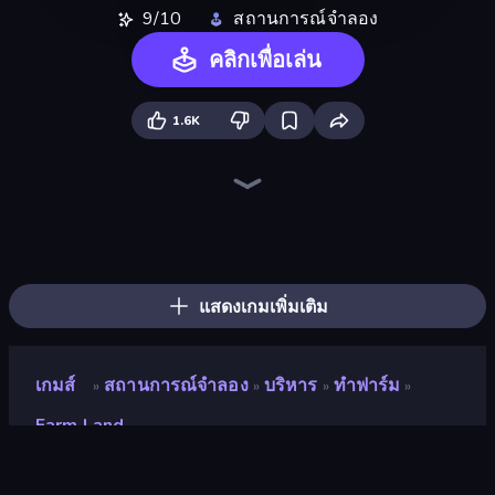
9/10
สถานการณ์จำลอง
คลิกเพื่อเล่น
1.6K
Prison Life
Trash Master
My Perfect Farm
Burger Life
Candy Packing Store
Donut Place
Grass Cutter: Mowing Simulator
Juice Factory - Fruit Farm
Farm Merge
Store Manager
Coffee Idle
My Perfect Theme Park
Supermarket Empire
Harvest Land Tycoon
My bakery
Gym Boss
My Mart
Shop Rush 3D
แสดงเกมเพิ่มเติม
เกมส์
สถานการณ์จำลอง
บริหาร
ทำฟาร์ม
»
»
»
»
Farm Land
Farm Land