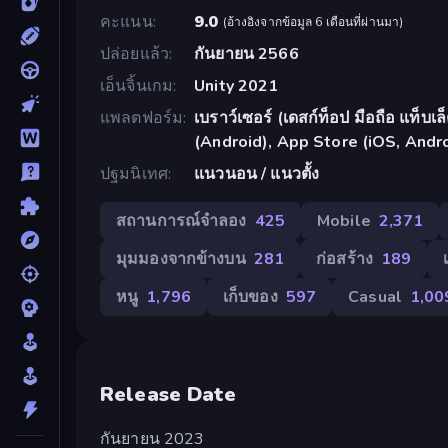
คะแนน
9.0
(
อ้างอิงจากข้อมูล 6 เดือนที่ผ่านมา
)
ปล่อยแล้ว
กันยายน 2566
เอ็นจิ้นเกม
Unity 2021
แพลตฟอร์ม
เบราว์เซอร์ (เดสก์ท็อป มือถือ แท็บ
(Android), App Store (iOS, Andr
ปฐมนิเทศ
แนวนอน / แนวตั้ง
สถานการณ์จำลอง
425
Mobile
2,371
มุมมองจากข้างบน
281
ก่อสร้าง
189
หนู
1,796
เก็บของ
597
Casual
1,00
Release Date
กันยายน 2023