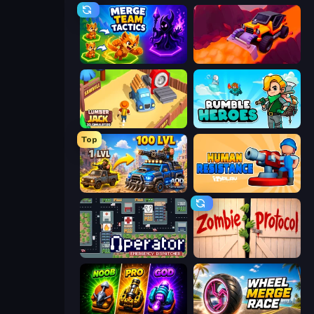
Merge Team Tactics
Sand King
Lumberjack 3D Simulator
Rumble Heroes
Top
AOD - Art Of Defense
Human Resistance
Operator: Emergency Dispatcher
Zombie Protocol