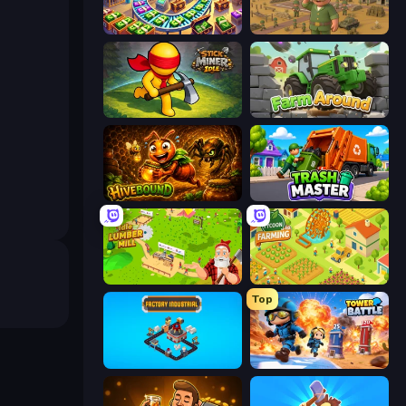
Money Factory: Tycoon Idle Game
Army Base Of America
Stick Miner Idle
Farm Around
Hivebound
Trash Master
Idle Lumber Mill
Farming Tycoon 3D
Top
Factory Industrial
Tower Battle