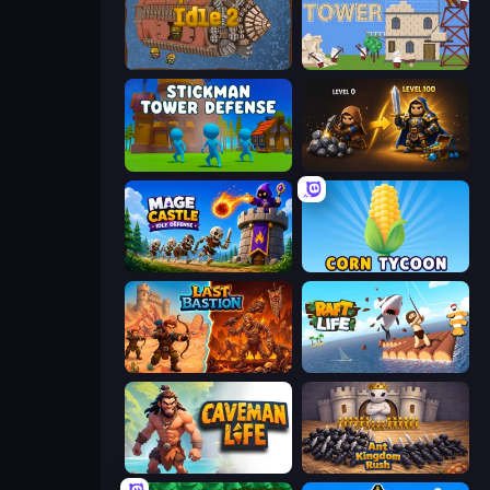
Deep Miners Idle 2
Babel Tower
Stickman Tower Defense Idle 3D
Gothic Story RPG
Mage Castle Idle Defense
Corn Tycoon
Last Bastion
Raft Life
Caveman Life
Ant Kingdom Rush