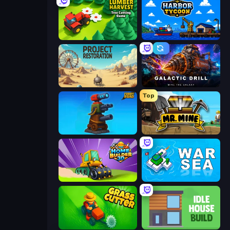
Lumber Harvest: Tree Cutting Game
Harbor Tycoon
Project Restoration
Galactic Drill
Top
Furry Road
Mr. Mine
Home Builder 3D
War Sea
Grass Cutter: Mowing Simulator
Idle House Build