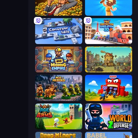
Idle Billionaire Tycoon
Hyper Evolution
Conveyor Idle
Pro Construction: Simulation 3D
Idle Mining Empire
The Garbaggio Hotel
Age of Heroes
TimeWarriors
Age Of Arms
World Z Defense - Zombie Defense