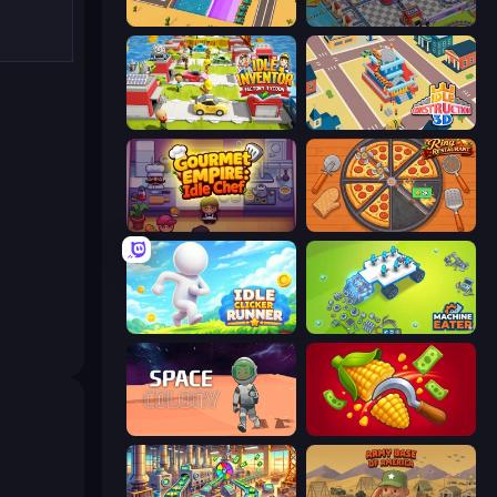
Dig Tycoon
Oil Mining 3D: Petrol Factory
Idle Inventor
Idle Construction 3D
Gourmet Empire: Idle Chef
Ring Restaurant
Idle Clicker Runner
Machine Eater
Space Colony
Farm-51: Secret Harvest