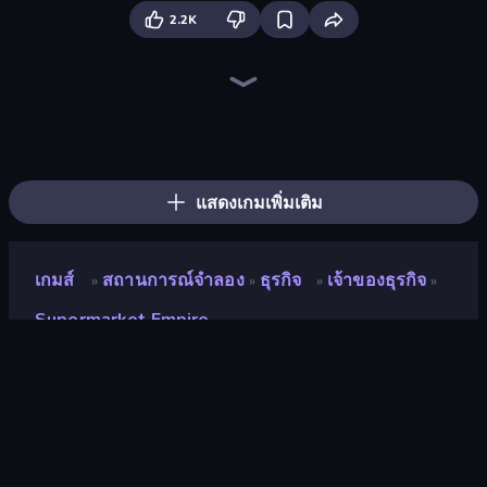
2.2K
Prison Life
Candy Packing Store
Trash Master
Burger Life
Donut Place
Store Manager
Hypermarket 3D
Coffee Idle
Spa Empire
Grass Cutter: Mowing Simulator
My bakery
Juice Factory - Fruit Farm
Fashion Factory
My Perfect Farm
My Perfect Theme Park
My Phone Store
Beach Club
Shop Rush 3D
แสดงเกมเพิ่มเติม
เกมส์
สถานการณ์จำลอง
ธุรกิจ
เจ้าของธุรกิจ
»
»
»
»
Supermarket Empire
Supermarket Empire
นักพัฒนา
Beetleplay
คะแนน
8.9
(
อ้างอิงจากข้อมูล 6 เดือนที่ผ่านมา
)