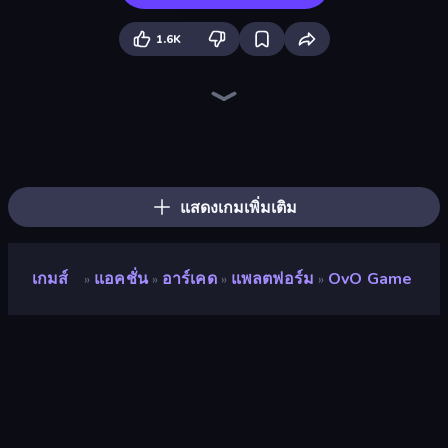
1.6K
Toonle
Sprunki
Stacky Bird
Blob Opera
Crazy Sheep
Getting Over It
Geometry Game
Cut the Rope
Fast Ball Jump
Through the Wall
Rodha
Classic Labyrinth 3D
Go Escape
Adventure Jumper
Glitch
Wave Dash: Geometry Arrow
Mr. Throw
Speed Dash
แสดงเกมเพิ่มเติม
เกมส์
แอคชั่น
อาร์เคด
แพลตฟอร์ม
OvO Game
»
»
»
»
OvO Game
นักพัฒนา
Dedra Games
คะแนน
8.7
(
อ้างอิงจากข้อมูล 6 เดือนที่ผ่านมา
)