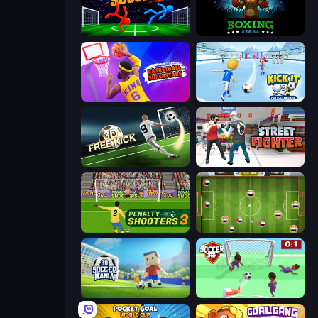
Ragdoll Soccer 2 Players
Boxing Stars
Basketball Superstars
Kick It – Fun Soccer Game
Free Kick Classic (3D Free Kick)
Street Fighter Simulator
Penalty Shooters 3
Soccer Challenge
3D Soccer Mania
Soccer Dash