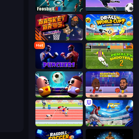
Foosball 3D
Goalkeeper Wiz
BasketBros
Droll World Cup
Hot
Punchers
Penalty Shooters 2
Pill Soccer
Basketball Legends 2020
Sports Hero
Real Football