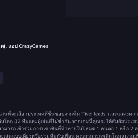
บเล็ต), แอป CrazyGames
้เล่นที่จะเลือกประเทศที่ชื่นชอบจากทีม 'FiveHeads' และแสดงคว
ลก 32 ทีมและผู้เล่นที่ไม่ซ้ำกัน จากเกมนี้คุณจะได้สัมผัสประ
นสามารถเข้าร่วมการแข่งขันที่ท้าทายในโหมด 1 คนต่อ 1 หรือ 2 ค
าจะเล่นแบบเดี่ยวหรือร่วมทีมกับเพื่อน คุณสามารถพลิกโฉมสนามเพื