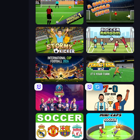
Penalty Shooters
A Small World Cup
Stormy Kicker
Soccer Random
International Cup Football 2026
Penalty Kick Wiz
PSG Soccer Freestyle
7a0 - World Cup Simulator
European Football Quiz
Mini-Caps: Soccer