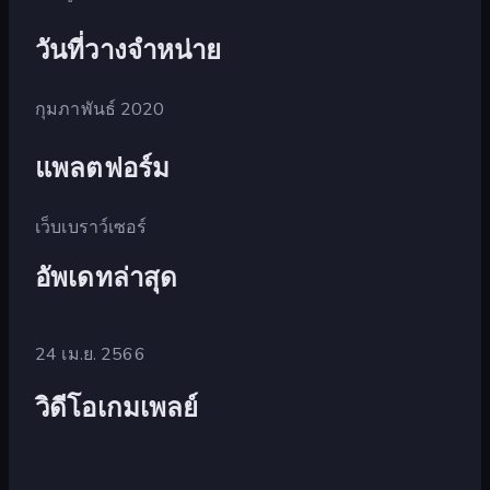
วันที่วางจำหน่าย
กุมภาพันธ์ 2020
แพลตฟอร์ม
เว็บเบราว์เซอร์
อัพเดทล่าสุด
24 เม.ย. 2566
วิดีโอเกมเพลย์