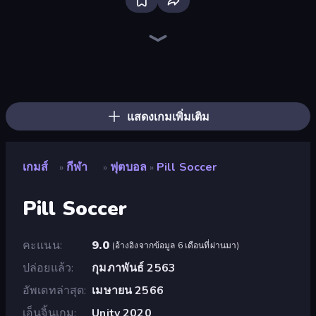
8 Ball Pool
8 Ball Billiards Classic
Ragdoll Soccer 2 Players
2 Minute Football QB Legend
Free Kick Classic (3D Free Kick)
Table Tennis World Tour
Basket Battle
Basketball Shot
Basketball Superstars
Big Hit Football
Basketball Skills
Basketball Stars
Basketball Legends 2020
Tap-Tap Shots
Golf Mania
Basketball Clash
8 Ball Pool Billiards Multiplayer
Cozy Golf
แสดงเกมเพิ่มเติม
เกมส์
กีฬา
ฟุตบอล
Pill Soccer
»
»
»
Pill Soccer
คะแนน
9.0
(
อ้างอิงจากข้อมูล 6 เดือนที่ผ่านมา
)
ปล่อยแล้ว
กุมภาพันธ์ 2563
อัพเดทล่าสุด
เมษายน 2566
เอ็นจิ้นเกม
Unity 2020