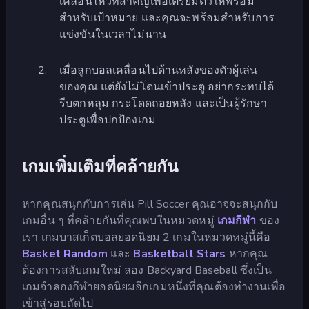
เคลื่อนไหวที่สำคัญเพื่อเตรียมตัวให้พร้อม
สำหรับเป้าหมาย และคุณจะพร้อมสำหรับการ
แข่งขันในเวลาไม่นาน
เมื่อลูกบอลเคลื่อนไปด้านหลังของตัวผู้เล่น
ของคุณ แต่ยังไม่โดนเข้าประตู อย่ากระทบได้
รีบตกหลุม กระโดดถอยหลัง และเป็นผู้รักษา
ประตูเพื่อปกป้องเกม
เกมเพิ่มเติมที่คล้ายกัน
หากคุณสนุกกับการเล่น Pill Soccer คุณอาจจะสนุกกับ
เกมอื่น ๆ ที่คล้ายกันที่คุณพบในหมวดหมู่
เกมกีฬา
ของ
เรา เกมบาสเก็ตบอลยอดนิยม 2 เกมในหมวดหมู่นี้คือ
Basket Random
และ
Basketball Stars
หากคุณ
ต้องการสลับเกมใหม่ ลอง Backyard Baseball ซึ่งเป็น
เกมจำลองกีฬายอดนิยมอีกเกมหนึ่งที่คุณต้องทำงานเพื่อ
เข้าสู่รอบถัดไป