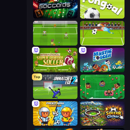
Soccards
Pongoal
Drop Kick: World Cup
Penalty Superstar
International Super Animal Soccer
Mystic Soccer
Top
Unmatched Ego 2
Foot Chinko: Russia 2018
Pocket Goal: World Cup
Soccer Clicker