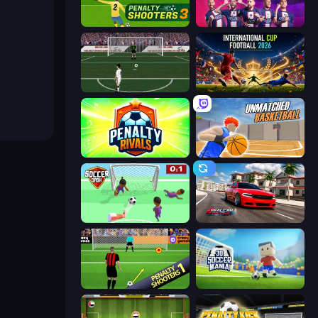
Penalty Shooters 3
PSG Soccer Freestyle
Bicycle Kick Champ
International Cup Football 2026
Penalty Rivals
Unmatched Basketball
Soccer Dash
Real Car Driving
Penalty Shooters
3D Soccer Mania