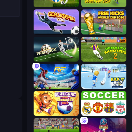
Playing Soccer
Unmatched Ego
Goalkeeper Wiz
Free Kicks World Cup 2026
Free Kick Classic (3D Free Kick)
Penalty Shooters 2
Real Football
Kick It – Fun Soccer Game
Goal Gang
European Football Quiz