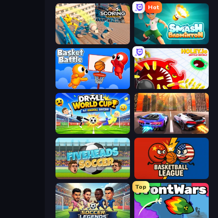
Hot
Scoring Champion
Smash Badminton
Basket Battle
Holey.io Battle Royale
Droll World Cup
Night City Racing
Fiveheads Soccer
Basketball League
Top