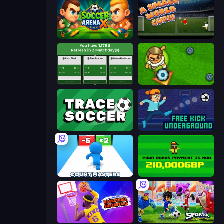
Soccer Arena X
A Small World Cup
Idle Soccer Manager
Foot Chinko
Tracesoccer
Free Kick Underground
Count Masters: Stickman Games
Bad Soccer Manager
Basketball Superstars
Sportia Football Cup