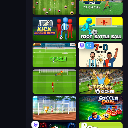
Soccer Challenge
Penalty Kick Wiz
Kick Soccer Hero
Foot Battle Ball
World Cup Penalty
7a0 - World Cup Simulator
Penalty Shootout: Multi League
Stormy Kicker
Street Freekick 3D
Soccer Duel