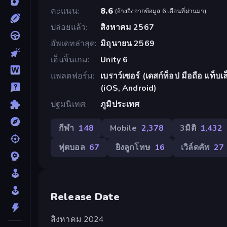
คะแนน
8.6
(
อ้างอิงจากข้อมูล 6 เดือนที่ผ่านมา
)
ปล่อยแล้ว
สิงหาคม 2567
อัพเดทล่าสุด
มิถุนายน 2569
เอ็นจิ้นเกม
Unity 6
แพลตฟอร์ม
เบราว์เซอร์ (เดสก์ท็อป มือถือ แท็
(iOS, Android)
ปฐมนิเทศ
ภูมิประเทศ
กีฬา
148
Mobile
2,378
3มิติ
1,432
ฟุตบอล
67
ยิงลูกโทษ
16
เวิล์ดคัพ
27
Release Date
สิงหาคม 2024