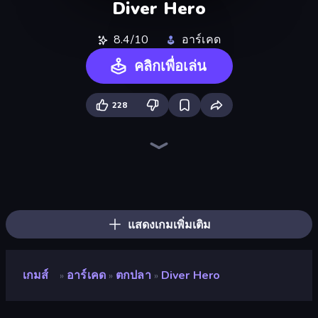
Diver Hero
8.4/10
อาร์เคด
คลิกเพื่อเล่น
228
Ragdoll Archers
Obby: +1 Click Wall Breaker
Obby: Supercar Race on Keyboard
Robby: Cross the Road for Brainrot
Robby: Many Games
Baseball For Brainrot
Obby: Break Rocks For Brainrots
Obby vs Brainrot
Obby: Gym Simulator, Escape
Mage Castle Idle Defense
Kick the Buddy
Pew Pew Dose
Obby Fish Challenge: Ride
Zombies 4 Weapon Merge
Bouncemasters
Furry Road
Cars Arena
Money Ping Pong
แสดงเกมเพิ่มเติม
เกมส์
อาร์เคด
ตกปลา
Diver Hero
»
»
»
Diver Hero