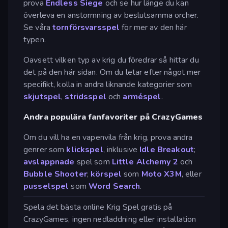
prova
Endless Siege
och se hur länge du kan
överleva en anstormning av beslutsamma orcher.
Se våra
tornförsvarsspel
för mer av den här
typen.
Oavsett vilken typ av krig du föredrar så hittar du
det på den här sidan. Om du letar efter något mer
specifikt, kolla in andra liknande kategorier som
skjutspel
,
stridsspel
och
arméspel
.
Andra populära fanfavoriter på CrazyGames
Om du vill ha en vapenvila från krig, prova andra
genrer som
klickspel
, inklusive
Idle Breakout
;
avslappnade
spel som
Little Alchemy 2
och
Bubble Shooter
;
körspel
som
Moto X3M
, eller
pusselspel
som
Word Search
.
Spela det bästa online Krig Spel gratis på
CrazyGames, ingen nedladdning eller installation