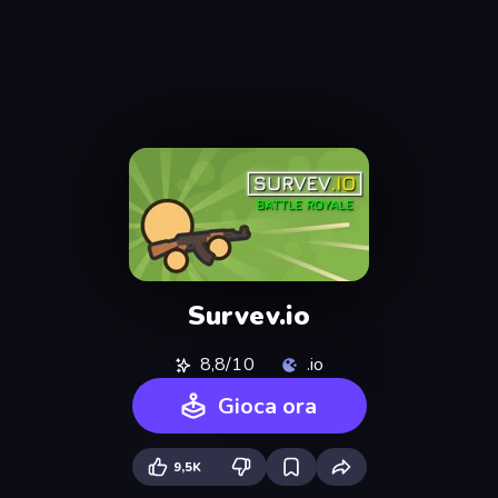
Survev.io
8,8/10
.io
Gioca ora
9,5K