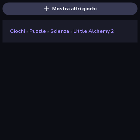
Mostra altri giochi
Giochi
Puzzle
Scienza
Little Alchemy 2
»
»
»
Little Alchemy 2
Sviluppatore
Recloak
Valutazione
9,4
(
negli ultimi 6 mesi
)
Rilasciato
agosto 2017
Ultimo aggiornamento
gennaio 2023
Motore di gioco
Externally hosted (iframe)
Piattaforme
Browser (desktop, mobile,
tablet), App CrazyGames
(iOS, Android)