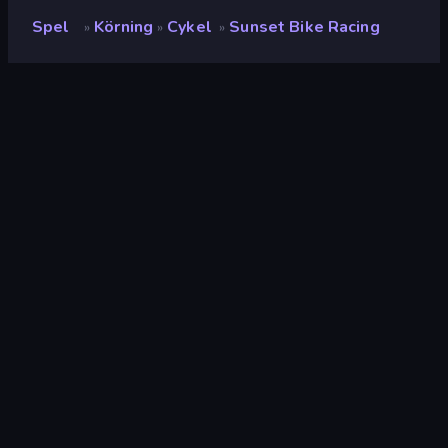
Spel
Körning
Cykel
Sunset Bike Racing
»
»
»
Sunset Bike Racing
Utvecklare
kamgam
Betyg
(
baserat på de senaste 6
8.9
månaderna
)
Utgiven
maj 2024
Senast uppdaterad
juni 2025
Spelmotor
Unity 2022
Plattformar
Webbläsare (stationär dator,
mobil, surfplatta),
CrazyGames-appen (iOS,
Android), App Store (iOS,
Android)
Inriktning
Landscape