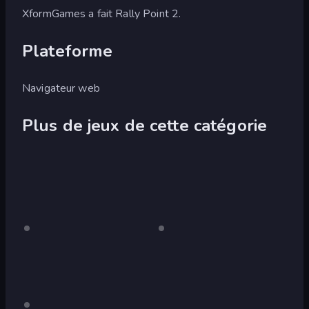
XformGames a fait Rally Point 2.
Plateforme
Navigateur web
Plus de jeux de cette catégorie
Rally
Pour
Rally
Pour
ordinateur
ordinateur
Point
Point
4