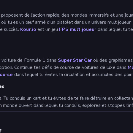
proposent de l'action rapide, des mondes immersifs et une jouabi
x où tu es un œuf armé d'un pistolet dans un univers multijoueur
le succès.
Kour.io
est un jeu
FPS
multijoueur
dans lequel tu te
e voiture de Formule 1 dans
Super Star Car
où des graphismes 
 option. Continue tes défis de course de voitures de luxe dans
Ma
course
dans lequel tu évites la circulation et accumules des po
es
 Tu conduis un kart et tu évites de te faire détruire en collecta
 monde ouvert dans lequel tu conduis, explores et stoppes l'inf
?