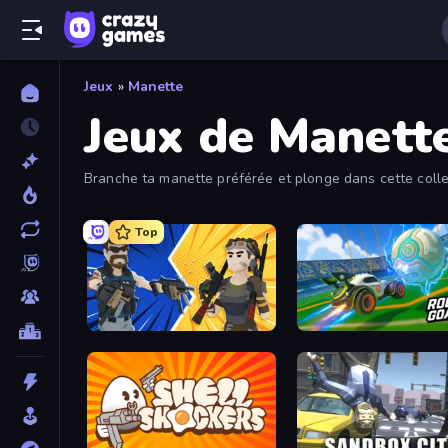
Jeux
»
Manette
Jeux de Manett
Branche ta manette préférée et plonge dans cette colle
d'action.
Top
BuildNow GG
RocketGoal.io