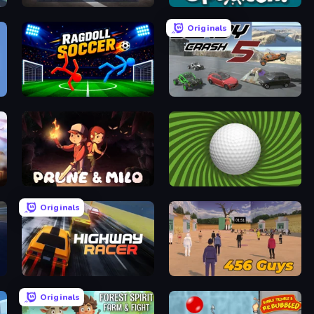
Super Star Car
Splotch!
Originals
Ragdoll Soccer 2 Players
Derby Crash 5
Prune & Milo
The Speedy Golf
Originals
Highway Racer
456 Guys
Originals