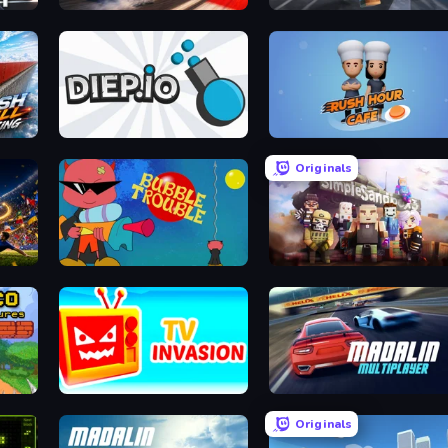
Racing: Online!
Poxel.io
Diep.io
Rush Hour Cafe
Originals
International Cup Football 2026
Bubble Trouble
Simple Sandbox 3
TV Invasion
Madalin Cars Multiplayer
Originals