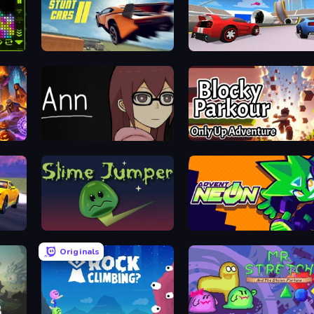
Madalin Stunt Cars 2
DashCraft.io
ena
Ann
Blocky Parkour: Only Up Adventure
Slime Jumper
Advent NEON
Originals