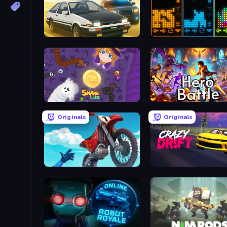
Crazy Chase - Car Chase Simulator
ColorTris
Snake Lite
Hero Battle - Fantasy Ar
Originals
Originals
Airborne Motocross
Crazy Drift