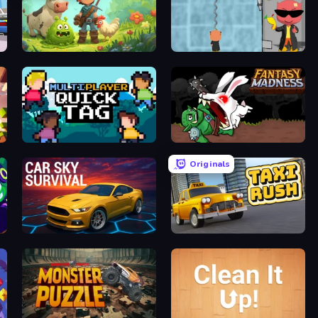
Forest Spirit: Farm & Fight
Bubble Trouble 2: Rebubbled
Multiplayer Quick Tag
Fantasy Madness
Originals
Car Sky Survival
Taxi Rush