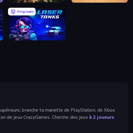
Monster Puzzle
Clean It Up! Demo
Originals
Laser Tanks
e supérieure, branche ta manette de PlayStation, de Xbox
ction de jeux CrazyGames. Cherche des jeux
à 2 joueurs