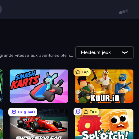
Meilleurs jeux
 grande vitesse aux aventures pleines
Top
Smash Karts
Kour.io
Top
Originals