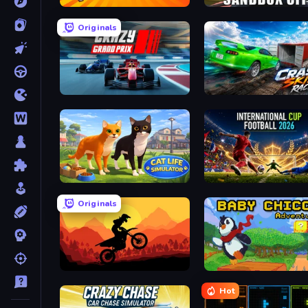
Shell Shockers
Sandbox City
Originals
Crazy Grand Prix
Crash Skill Racing
Cat Life Simulator 3D
Originals
Sunset Bike Racing
Baby Chicco Adventures
Hot