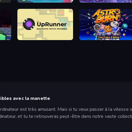
NIMRODS: GunCraft Survivor Demo
Rock Climbing?
Mr. Stretch and the Stolen Fortune
UpRunner
Astro Burn: Tiny Paws Edition
ibles avec la manette
 ordinateur est très amusant. Mais si tu veux passer à la vitess
inateur, et tu te retrouveras peut-être dans notre vaste colle