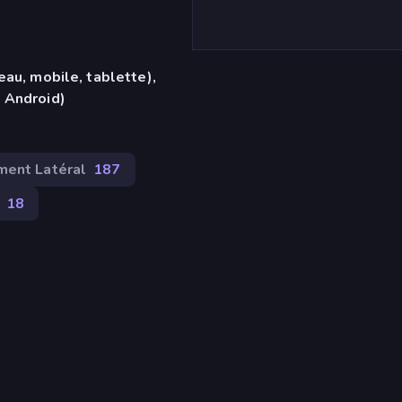
eau, mobile, tablette),
 Android)
ment Latéral
187
18