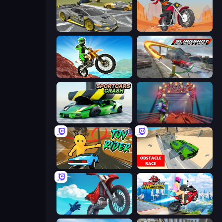
Wrong Way
Stickman Moto Race Extreme
Dirt Bike Mad Skills
Slingshot Stunt Driver & Sport
Sportcars Crash
Moto Maniac 2
Toy Rider
Obstacle Race: Destroying Simulator!
Airborne Motocross
Ramp Bike Jumping