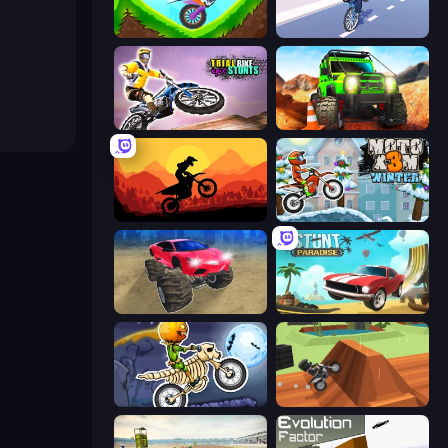
Hill Climb on Moto Bike
Wheelie Up
Trial Bike Epic Stunts
Offroad Life 3D
Sunset Bike Racing
Moto X3M 4 Winter
Monster Cars: Ultimate Simulator
Stunt Paradise
Moto X3M 6: Spooky Land
Blocky Trials