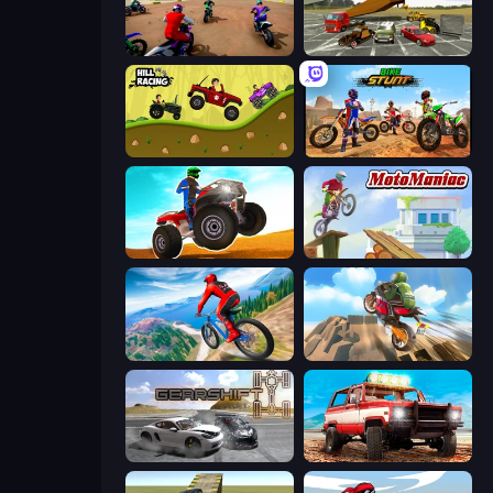
Super MX - The Champion
Evolution Factor
Hill Racing
Bike Stunts Race Bike Games 3D
ATV Ultimate Offroad
Moto Maniac
Riders Downhill Racing
Cartoon Moto Stunt
Gearshift One
Offroad Masters Challenge