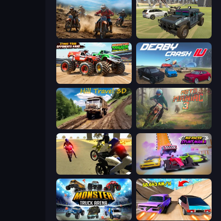
Motocross Dirt Bike Race Games
4x4 Offroader
Monster Truck Demolition Derby
Derby Crash 4
Hill Travel 3D
Moto Maniac 3
3D Moto Simulator 2
MR RACER Stunt Mania
Monster Truck Arena
Turbo Cars: Pipe Stunts