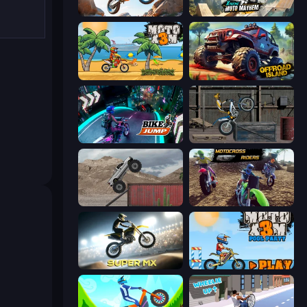
Trial Mania
Xtreme Moto Mayhem
Moto X3M
Offroad Island
Bike Jump
Trials Ride
Hard Wheels
MotoCross Riders
Super MX - Last Season
Moto X3M 5: Pool Party