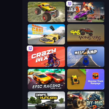
Real Simulator: Monster Truck
Demolition Derby 3
Madness Cars Destroy
Gas Monsters
Crazy MX
Mega Ramp Car Stunt
Epic Racing - Descent on Cars
Monster Truck Rampage