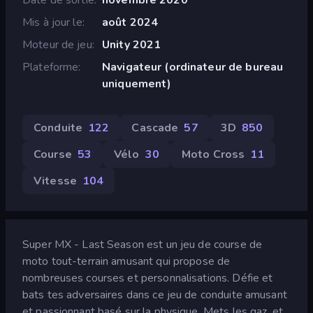
Mis à jour le
août 2024
Moteur de jeu
Unity 2021
Plateforme
Navigateur (ordinateur de bureau
uniquement)
Conduite
122
Cascade
57
3D
850
Course
53
Vélo
30
Moto Cross
11
Vitesse
104
Super MX - Last Season est un jeu de course de
moto tout-terrain amusant qui propose de
nombreuses courses et personnalisations. Défie et
bats tes adversaires dans ce jeu de conduite amusant
et passionnant basé sur la physique. Mets les gaz, et