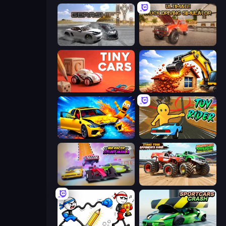
Gearshift One
Ultimate Truck Driving Simulator 2020
Tiny Cars
City Constructor
BMG: Ragdoll Playground
Toy Rider
MR RACER Stunt Mania
Monster Truck Demolition Derby