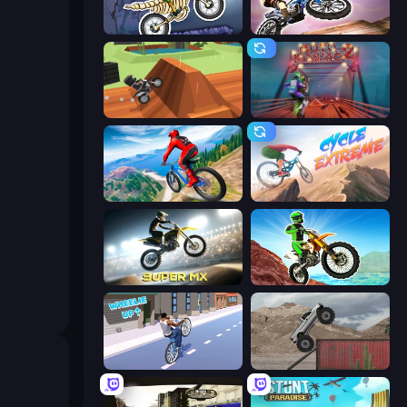
Moto X3M 6: Spooky Land
Trial Bike Epic Stunts
Blocky Trials
Moto Maniac 2
Riders Downhill Racing
Cycle Extreme
Super MX - Last Season
Dirt Bike Mad Skills
Wheelie Up
Hard Wheels