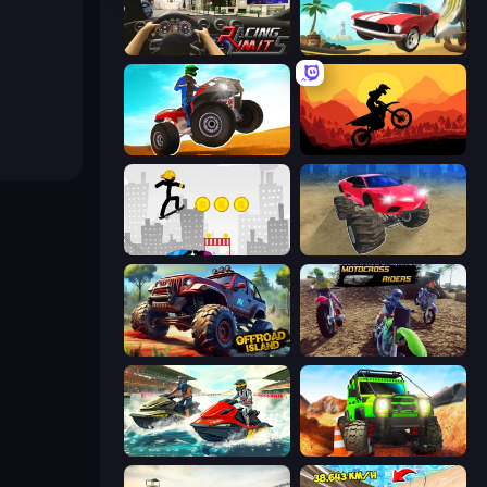
Racing Limits
Stunt Paradise
ATV Ultimate Offroad
Sunset Bike Racing
Stickman Skate: 360 Epic City
Monster Cars: Ultimate Simulator
Offroad Island
MotoCross Riders
Jetski Race
Offroad Life 3D