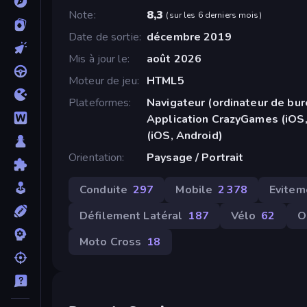
Note
8,3
(
sur les 6 derniers mois
)
Date de sortie
décembre 2019
Mis à jour le
août 2026
Moteur de jeu
HTML5
Plateformes
Navigateur (ordinateur de bur
Application CrazyGames (iOS,
(iOS, Android)
Orientation
Paysage / Portrait
Conduite
297
Mobile
2 378
Evitem
Défilement Latéral
187
Vélo
62
O
Moto Cross
18