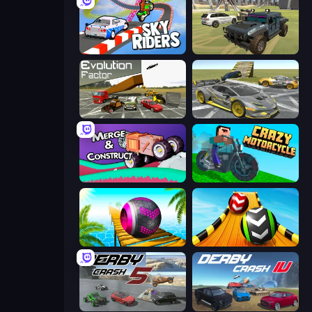
Sky Riders
4x4 Offroader
Evolution Factor
Wrong Way
Merge & Construct
Crazy Motorcycle
Rolling Balls Sea Race
Sky Balls 3D
Derby Crash 5
Derby Crash 4