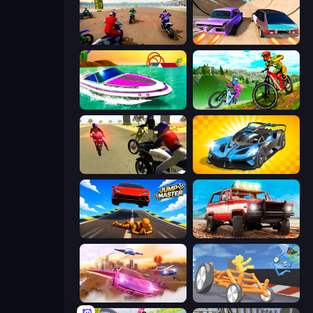
Super MX - The Champion
Turbo Cars: Pipe Stunts
Jet Boat Racing
MX Offroad Master
3D Moto Simulator 2
GT Cars Mega Ramps
Jump Master: Car Racing
Offroad Masters Challenge
Ultimate Flying Car
Draw Crash Race