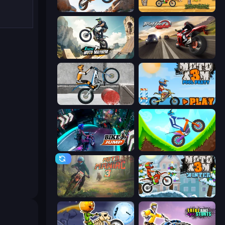
Trial Mania
Moto X3M
Xtreme Moto Mayhem
Traffic Rider
Trials Ice Ride
Moto X3M 5: Pool Party
Bike Jump
Hill Climb on Moto Bike
Moto Maniac 3
Moto X3M 4 Winter