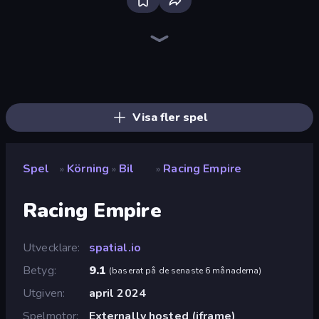
Deadly Descent
Madness Cars Destroy
Traffic Rider
Ramp Car VS Police: CHASE
PolyTrack
Real Car Driving
Sportcars Crash
Drive Quest
Street Racing: Open World
Racing Limits
Turbo Cars: Pipe Stunts
Sky Riders
Mega Ramp Car Stunt
Drift Escape
Real Drift World
Moto X3M
Real Cars in City
Toy Rider
Visa fler spel
Spel
Körning
Bil
Racing Empire
»
»
»
Racing Empire
Utvecklare
spatial.io
Betyg
9.1
(
baserat på de senaste 6 månaderna
)
Utgiven
april 2024
Spelmotor
Externally hosted (iframe)