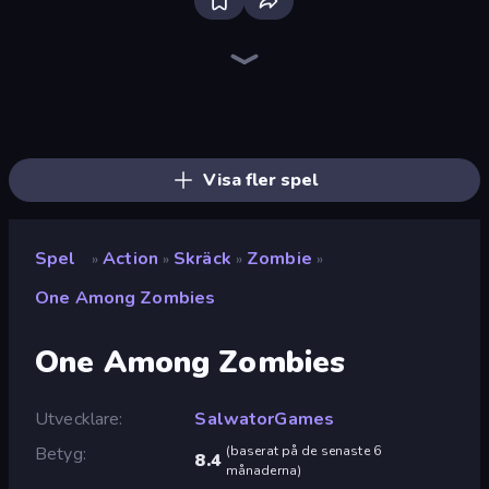
Throw a Lucky Block
Playground
Brainrot Arena Online
War the Knights
Stickman Kombat 2D
Fortzone Battle Royale
Stickman Epic
Stickman Rebirth
Stick Epic Fighter
Lime Playground Sandbox
Immortal: Dark Slayer
Lost Dungeon
Space Wars Battleground
99 Nights (Bloxd.io)
Mecha Allstars Battle Royale
Stickman King
Ships 3D
War Sea
Visa fler spel
Spel
Action
Skräck
Zombie
»
»
»
»
One Among Zombies
One Among Zombies
Utvecklare
SalwatorGames
Betyg
(
baserat på de senaste 6
8.4
månaderna
)