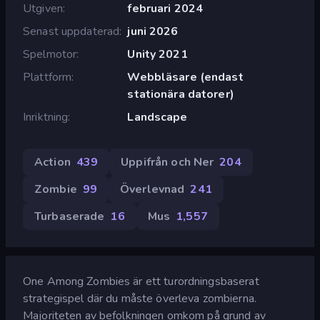
Utgiven
februari 2024
Senast uppdaterad
juni 2026
Spelmotor
Unity 2021
Plattform
Webbläsare (endast
stationära datorer)
Inriktning
Landscape
Action
439
Uppifrån och Ner
204
Zombie
99
Överlevnad
241
Turbaserade
16
Mus
1,557
One Among Zombies är ett turordningsbaserat
strategispel där du måste överleva zombierna.
Majoriteten av befolkningen omkom på grund av