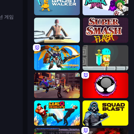
Ghost Walker
Rumble High
션 게임
The Legendary Assassin Ninja KAL
Super Smash Flash
Mecha Allstars Battle Royale
Radiance Hearts
Cyber Rage: Retribution
Splatmans
Gang Brawlers
SquadBlast