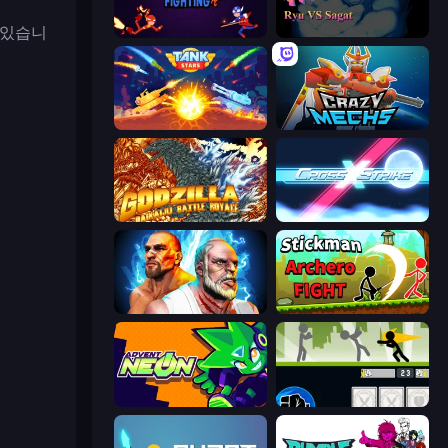
 있습니
Stickman Fighting: Super War
Street Fighter 2
Tank Stars
Crazy Mechs
Godzilla Daikaiju Battle Royale
Cross Strike
Fighter Legends Duo
Stickman Archero Fight
Advent NEON
Stickman Fighter: Mega Brawl