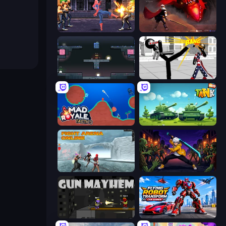
Spider Hero Street Fight
Champions of The Void: Paladin
Arena
Stickman Fighting 3D
Mad Royale Tactics
Tank Wars
Fight Arena Online
Sword Master: Shadow Hunter
Gun Mayhem
Flying Robot Transform Car Games