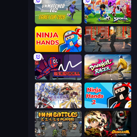
Unmatched Ego
Sportia Football Cup
Ninja Hands
Bat Hero: Immortal Legend Crime Fighter
SpiderDoll
Downhill Racer
Goddess Connect
Ninja Hands 2
MiniBattles
AFK Dungeon: Idle Action RPG