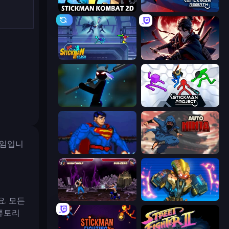
Stickman Kombat 2D
Stickman Rebirth
Stickman Clash
Samurai's Shadow
Stickman Weapon Master
Stickman Project
 게임입니
Injustice Gods Among Us
Auto Ninja
Mortal Kombat Karnage
Ultimate Robo Duel 3D
. 모든
튜토리