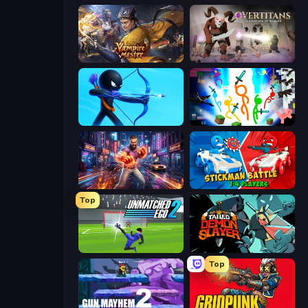
Vampire Master
Overtitans: Destroyers of Worlds
Archers Random
Stickman Epic
Knockout Legends: Battle Streets
Stickman battle 1-4 Players
Top
Unmatched Ego 2
Tailed Demon Slayer
Top