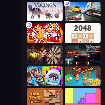
Vikings: An Archer's Journey
Traffic Racer
Chicken Hell
2048
Darts Club
Driving School Simulator
Captain Blast
Mansion Tale: Merge Secrets