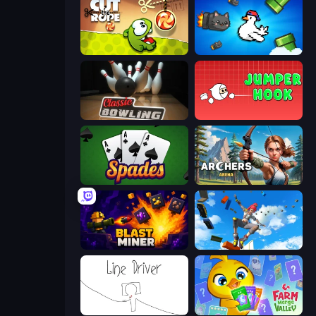
Cut the Rope
Honk
Classic Bowling
Jumper Hook
Spades
Archers Arena
Blast Miner
Only Up 3D Parkour: Go Ascend
Line Driver
Farm Merge Valley