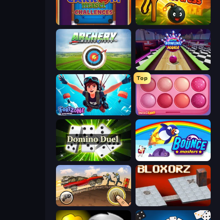
Carrom Masti Challenges
Slingshot Fortress
Archery World Tour
Super Bowling Mania
Top
Fortzone Battle Royale
Piece of Cake: Merge and Bake
Domino Duel
Bouncemasters
Earn to Die: Zombie Ride
Bloxorz