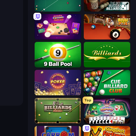
Mafia Billiard Tricks
The Best Russian Billiards
Disk Strike: Carrom Challenge
Royal Pool
9 Ball Pool Online Multiplayer
Billiards
Las Vegas Poker
Cue Billiard Club
Top
8 Ball Billiards Classic
Gin Rummy Mania