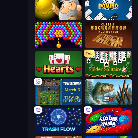
Gold Miner
Domino Battle
Bubble Story
Backgammon Online
Top
Hearts: Classic
Spider Solitaire
Tower Swap
Fishing Anomaly
Trash Flow
Liquid Swarm