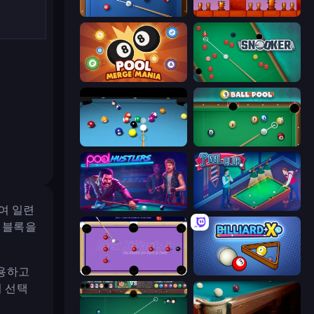
8 Ball Pool
Bounce Return
Pool Merge Mania
Snooker
Billiards Pool 8
9 Ball Pool
Pool Hustlers
Pool Club
하여 일련
는 블록을
사용하고
Blast Billiards 4
BilliardX
서 선택