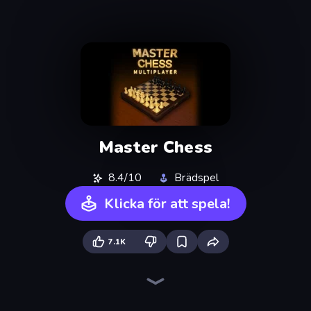
Master Chess
8.4/10
Brädspel
Klicka för att spela!
7.1K