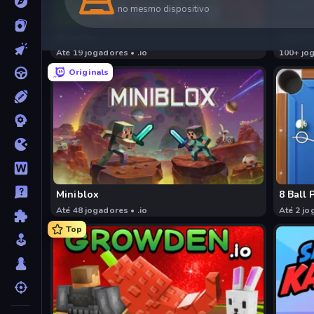
no mesmo dispositivo
Bloxd.io
Openfr
Até 19 jogadores
•
.io
100+ jo
Originals
Miniblox
8 Ball 
Até 48 jogadores
•
.io
Até 2 j
Top