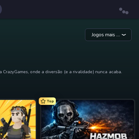
Jogos mais populares
a CrazyGames, onde a diversão (e a rivalidade) nunca acaba.
Top