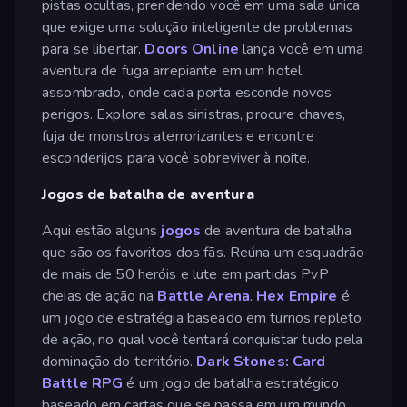
pistas ocultas, prendendo você em uma sala única
que exige uma solução inteligente de problemas
para se libertar.
Doors Online
lança você em uma
aventura de fuga arrepiante em um hotel
assombrado, onde cada porta esconde novos
perigos. Explore salas sinistras, procure chaves,
fuja de monstros aterrorizantes e encontre
esconderijos para você sobreviver à noite.
Jogos de batalha de aventura
Aqui estão alguns
jogos
de aventura de batalha
que são os favoritos dos fãs. Reúna um esquadrão
de mais de 50 heróis e lute em partidas PvP
cheias de ação na
Battle Arena
.
Hex Empire
é
um jogo de estratégia baseado em turnos repleto
de ação, no qual você tentará conquistar tudo pela
dominação do território.
Dark Stones: Card
Battle RPG
é um jogo de batalha estratégico
baseado em cartas que se passa em um mundo