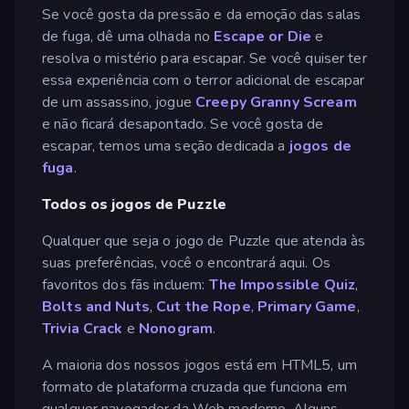
Se você gosta da pressão e da emoção das salas
de fuga, dê uma olhada no
Escape or Die
e
resolva o mistério para escapar. Se você quiser ter
essa experiência com o terror adicional de escapar
de um assassino, jogue
Creepy Granny Scream
e não ficará desapontado. Se você gosta de
escapar, temos uma seção dedicada a
jogos de
fuga
.
Todos os jogos de Puzzle
Qualquer que seja o jogo de Puzzle que atenda às
suas preferências, você o encontrará aqui. Os
favoritos dos fãs incluem:
The Impossible Quiz
,
Bolts and Nuts
,
Cut the Rope
,
Primary Game
,
Trivia Crack
e
Nonogram
.
A maioria dos nossos jogos está em HTML5, um
formato de plataforma cruzada que funciona em
qualquer navegador da Web moderno. Alguns