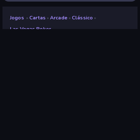
Jogos
Cartas
Arcade
Clássico
»
»
»
»
Las Vegas Poker
Las Vegas Poker
Desenvolvedor
inlogic.sk
Classificação
7,7
(
com base nos últimos 6 meses
)
Lançado
março de 2026
Ultima atualização
abril de 2026
Motor de jogo
HTML5
Plataformas
Navegador (computador,
celular, tablet), Aplicativo
CrazyGames (iOS, Android)
Orientação
Panorama