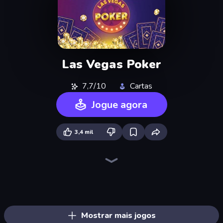
Las Vegas Poker
7,7/10
Cartas
Jogue agora
3,4 mil
Gin Rummy Mania
Spider Solitaire 2 Suits
Disk Strike: Carrom Challenge
Spades
8 Ball Pool
Hearts: Classic
8 Ball Billiards Classic
Domino Duel
Four Colors
Solitaire Home Story
Archery World Tour
8 Ball Pool Billiards Multiplayer
English Checkers Free
Table Tennis World Tour
Chess Free
Ludo King
Mancala Classic
Classic Bowling
Mostrar mais jogos