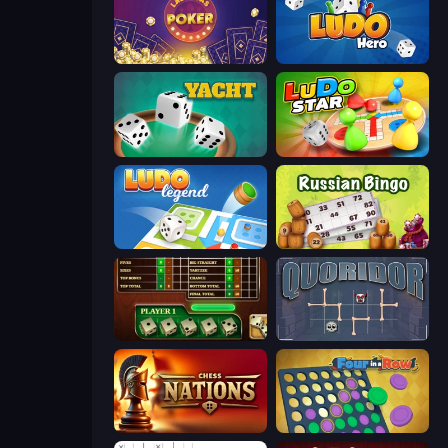
Las Vegas Poker
Ludo Hero
Yacht
Ludo Star League
Ludo Legend
Russian Bingo
Yahtzee Online
Quoridor Online
Chess Nations
Four in a Row