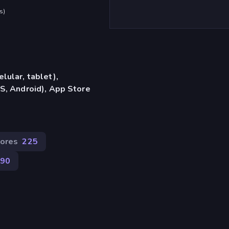
s
)
lular, tablet),
S, Android), App Store
dores
225
90