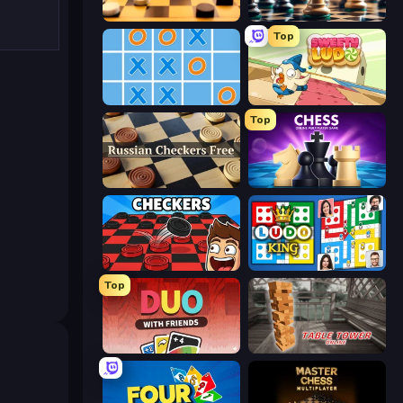
English Checkers Free
Chess Free
Top
Tic Tac Toe Online
Sweety Ludo
Top
Russian Checkers Free
Chess Online Multiplayer
Checkers & Draughts Multiplayer
Ludo King
Top
DUO With Friends
Table Tower Online