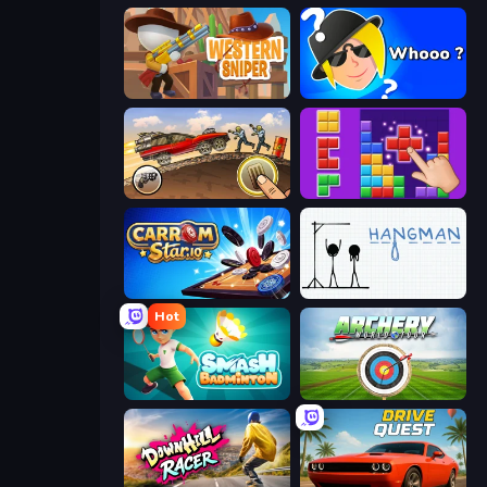
Western Sniper
Whooo?
Earn to Die: Zombie Ride
BlockBuster Puzzle
Carrom Stars.io
Hangman
Hot
Smash Badminton
Archery World Tour