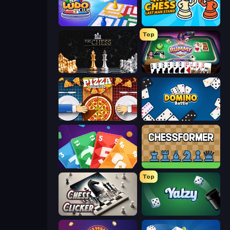
Ludo Club
4x4 Chess: Last Man Stand
Top
The Chess
Gin Rummy Mania
Pizza Challenge
Domino Battle
Foono Online Multiplayer
Chessformer
Top
Chess Clicker
Yatzy