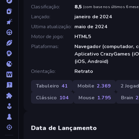
Classificação
8,5
(
com base nos últimos 6 mese
Lançado
janeiro de 2024
Ultima atualização
maio de 2024
Motor de jogo
HTML5
Plataformas
Navegador (computador, ce
Aplicativo CrazyGames (iO
(iOS, Android)
Orientação
Retrato
Tabuleiro
41
Mobile
2.369
2 Joga
Clássico
104
Mouse
1.795
Brain
2
Data de Lançamento