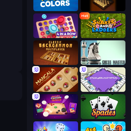
Four Colors
Master Chess
Hot
Connect 4 Online Multiplayer
Snakes and Ladders
Backgammon Online
Chess Master
Mancala Classic
PolyBusiness (Unofficial Monopoly)
Disk Strike: Carrom Challenge
Spades