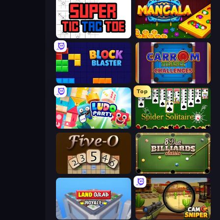
Super Tic Tac Toe
Mancala Online
Block Blaster
Carrom Masti Challenges
Top
Ludo Party
Spider Solitaire
Five-O
8 Ball Billiards Classic
Landgrab Royale
Camo Sniper