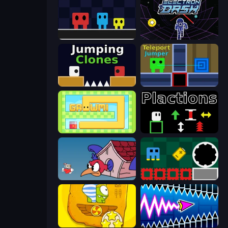
Big Tall Small
Electron Dash
Jumping Clones
Teleport Jumper
Growmi
Plactions
Cuphead
Jump and Hover
Cut the Rope Time Travel
Wave Dash: Geometry Arrow