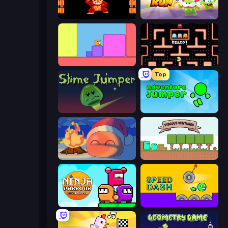
Donkey Kong Returns
Om Nom: Run
Level EATEN!
Pacman
Top
Slime Jumper
Adventure Jumper
FireBlob Winter
Viscous Ventures
Ninja Parkour Multiplayer
Speed Dash