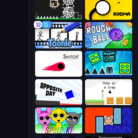
Chicken and Bee
Rodha
Toonle
Rough Ball
Switch!
Hyper Cube Challenge
Opposite Day
The Unfair Platformer
Sprunki
Lava and Aqua