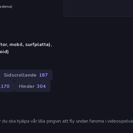
aderna
)
or, mobil, surfplatta),
oid)
Sidscrollande
187
,170
Hinder
304
u ska hjälpa vår lilla pingvin att fly undan farorna i videospelvä