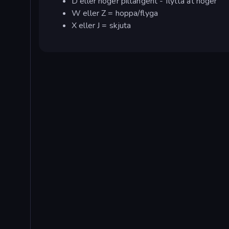
D eller höger piltangent - flytta åt höger
W eller Z = hoppa/flyga
X eller J = skjuta