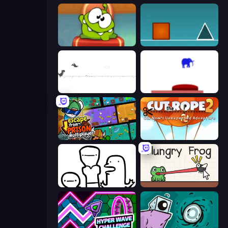
Cut the Rope: Experiments
The Impossible Game
Dino Game
This Is The Only Level
Escape From Prison Multiplayer
Cut The Rope 2
I Don't Even Know
Hungry Frog