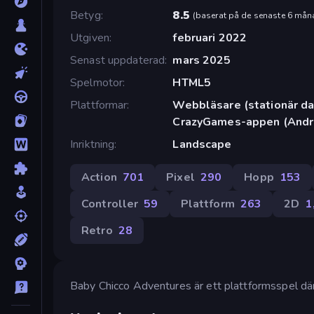
Betyg
8.5
(
baserat på de senaste 6 mån
Utgiven
februari 2022
Senast uppdaterad
mars 2025
Spelmotor
HTML5
Plattformar
Webbläsare (stationär dat
CrazyGames-appen (Andr
Inriktning
Landscape
Action
701
Pixel
290
Hopp
153
Controller
59
Plattform
263
2D
1
Retro
28
Baby Chicco Adventures är ett plattformsspel där d