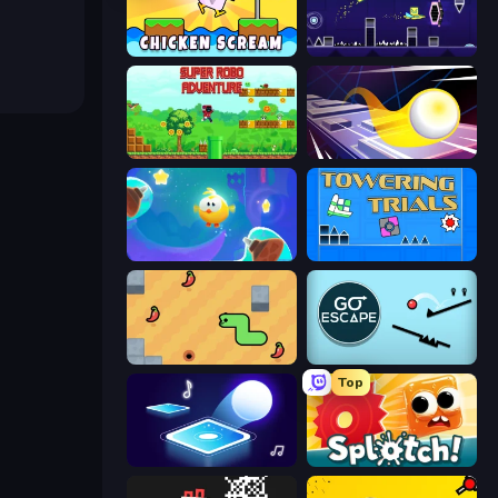
Chicken Scream
Geometry Game
Super Robo - Adventure
Leap and Avoid 2
Cut the Rope: Magic
Towering Trials
SSSPICY!
Go Escape
Top
Tile Jumper 3D
Splotch!