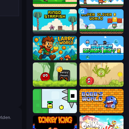
Steve's World
Super Billy Boy
Ringo Starfish
Super Oliver World
Larry World
Super Onion Boy 2
Ball Hero Adventure: Red Bounce Ball
Red Bounce Ball 5
Appel
Bobb's World
rlden.